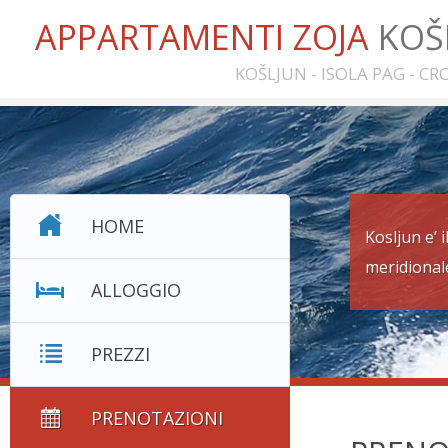
APPARTAMENTI ZOJA
KOŠ
KOŠLJUN - ISOLA PAG - CR
HOME
Kosljun e’ 
meridionale
ALLOGGIO
PREZZI
PRENOTAZIONI