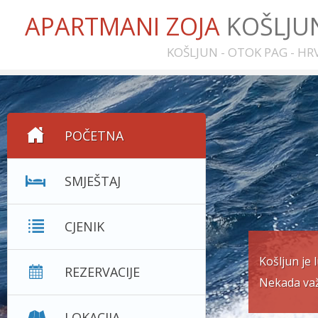
APARTMANI ZOJA
KOŠLJU
KOŠLJUN - OTOK PAG - H
POČETNA
SMJEŠTAJ
CJENIK
Košljun je 
REZERVACIJE
Nekada važ
LOKACIJA